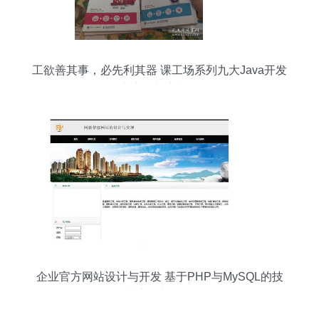
工欲善其事，必先利其器 课工场系列九大Java开发
全书详解与实战路径
企业官方网站设计与开发 基于PHP与MySQL的技
术实现与分析