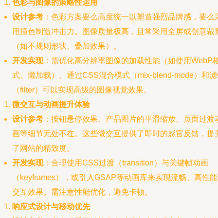
色彩与图像的策略性运用
设计参考
：色彩方案要么高度统一以塑造强烈品牌感，要么
用撞色制造冲击力。图像质量极高，且常采用全屏或创意裁
（如不规则形状、叠加效果）。
开发实现
：需优化高分辨率图像的加载性能（如使用WebP
式、懒加载）。通过CSS混合模式（mix-blend-mode）和
（filter）可以实现高级的图像视觉效果。
微交互与动画提升体验
设计参考
：按钮悬停效果、产品图片的平滑缩放、页面过渡
画等细节无处不在。这些微交互提供了即时的感官反馈，提
了网站的精致度。
开发实现
：合理使用CSS过渡（transition）与关键帧动画
（keyframes），或引入GSAP等动画库来实现流畅、高性
交互效果。需注意性能优化，避免卡顿。
响应式设计与移动优先