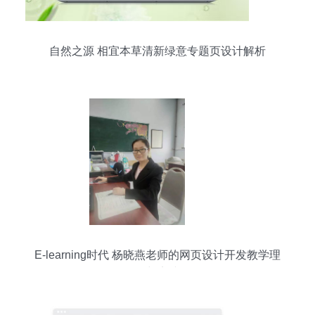
自然之源 相宜本草清新绿意专题页设计解析
E-learning时代 杨晓燕老师的网页设计开发教学理
念与实践