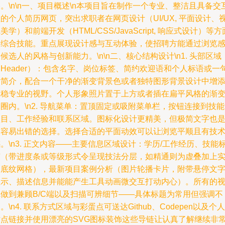
。\n\n一、项目概述\n本项目旨在制作一个专业、整洁且具备交
的个人简历网页，突出求职者在网页设计（UI/UX, 平面设计、
美学）和前端开发（HTML/CSS/JavaScript, 响应式设计）等方
的综合技能。重点展现设计感与互动体验，使招聘方能通过浏览
候选人的风格与创新能力。\n\n二、核心结构设计\n1. 头部区域
Header）：包含名字、岗位标签、简约欢迎语和个人标语或一
话简介，配合一个干净的渐变背景色或者独特图形背景设计中增
沉稳专业的视野。个人形象照片置于上方或者插在扁平风格的渐
圈内。\n2. 导航菜单：置顶固定或吸附菜单栏，按钮连接到技
项目、工作经验和联系区域。图标化设计更精美，但极简文字也
不容易出错的选择。选择合适的平面动效可以让浏览平顺且有技
。\n3. 正文内容——主要信息区域设计：学历/工作经历、技能
签（带进度条或等级形式令呈现技法分层，如精通则为虚叠加上
用底纹网格），最新项目案例分析（图片轮播卡片，附带悬停文
显示、描述信息并能能产生工具动画微交互打动内心）。所有的
觉做到兼顾B/C端以及扫描可辨细节——具体标题为常用但强调不
。\n4. 联系方式区域与彩蛋点可送达Github、Codepen以及个人
站点链接并使用漂亮的SVG图标装饰这些导链让认真了解继续非