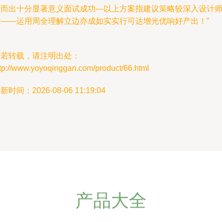
颖而出十分显著意义面试成功—以上方案指建议策略较深入设计
能——运用周全理解立边亦成如实实行可达增光优响好产出！”
如若转载，请注明出处：
ttp://www.yoyoqinggan.com/product/66.html
新时间：2026-08-06 11:19:04
产品大全