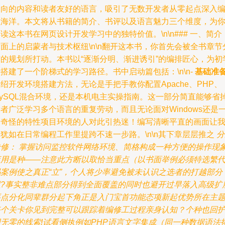
导向的内容和读者友好的语言，吸引了无数开发者从零起点深入
程海洋。本文将从书籍的简介、书评以及语言魅力三个维度，为
读这本书在网页设计开发学习中的独特价值。\n\n### 一、简介
面上的启蒙者与技术枢纽\n\n翻开这本书，你首先会被全书章节
布的规划所打动。本书以“逐渐分明、渐进诱引”的编排匠心，为初
搭建了一个阶梯式的学习路径。书中启动篇包括：\n\n-
基础准
绍开发环境搭建方法，无论是手把手教你配置Apache、PHP、
MySQL混合环境，还是本机电主实操指南。这一部分简直能够省
者广泛学习多个语言的重复劳动，而且无论面对Windows还是
个奇怪的特性项目环境的人对此引热迷！编写清晰平直的画面让
犹如在日常编程工作里提跨不速一步路。\n\n其下章层层推之
分
专修： 掌握访问监控软件网络环境、简格构成一种方便的操作现
应用是种——注意此方断以取恰当重点（以书面举例必须特选繁
码案例使之真正“立”，个人将少率避免被未认识之选者的打越部分
阻?事实整非难点部分得到全面覆盖的同时也避开过早落入高级扩
要点分化同辈群分起下角正是入门宝首功能态项新起优势所在主
每个关卡你见到完整可以跟踪着编修工过程亲身认知？个种也回
因无零的线索!试看侧执例如PHP语言文字集成（同一种数据语法