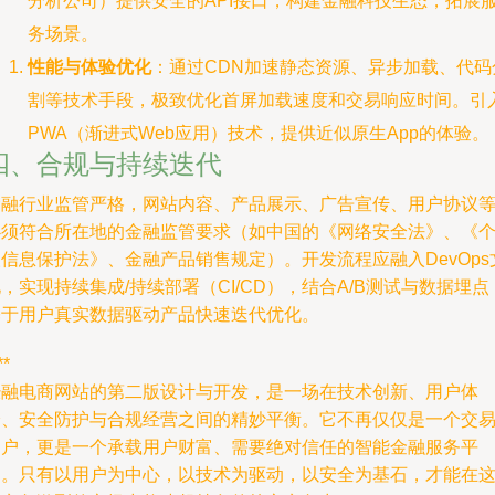
分析公司）提供安全的API接口，构建金融科技生态，拓展
务场景。
性能与体验优化
：通过CDN加速静态资源、异步加载、代码
割等技术手段，极致优化首屏加载速度和交易响应时间。引
PWA（渐进式Web应用）技术，提供近似原生App的体验。
四、合规与持续迭代
金融行业监管严格，网站内容、产品展示、广告宣传、用户协议
必须符合所在地的金融监管要求（如中国的《网络安全法》、《
信息保护法》、金融产品销售规定）。开发流程应融入DevOps
，实现持续集成/持续部署（CI/CD），结合A/B测试与数据埋点
基于用户真实数据驱动产品快速迭代优化。
**
经融电商网站的第二版设计与开发，是一场在技术创新、用户体
验、安全防护与合规经营之间的精妙平衡。它不再仅仅是一个交
门户，更是一个承载用户财富、需要绝对信任的智能金融服务平
台。只有以用户为中心，以技术为驱动，以安全为基石，才能在