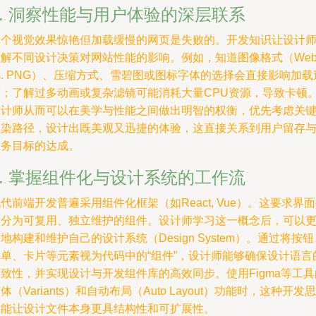
3. 洞察性能与用户体验的深层联系
一个视觉效果惊艳但加载缓慢的网页是失败的。开发知识让设计
理解不同设计决策对网站性能的影响。例如，知道图像格式（Web
s. PNG）、压缩方式、雪碧图或图标字体的选择会直接影响加载
度；了解过多动画或复杂滤镜可能消耗大量CPU资源，导致卡顿
设计师从而可以在美学与性能之间做出明智的权衡，优先考虑关
渲染路径，设计出既美观又迅捷的体验，这直接关系到用户留存
业务目标的达成。
4. 掌握组件化与设计系统的工作流
代前端开发普遍采用组件化框架（如React, Vue）。这要求界
拆分为可复用、独立维护的组件。设计师学习这一概念后，可以
地构建和维护自己的设计系统（Design System）。通过将按钮
表单、卡片等元素视为代码中的“组件”，设计师能够确保设计语言
致性，并实现设计与开发组件库的高效同步。使用Figma等工具
体（Variants）和自动布局（Auto Layout）功能时，这种开发思
维能让设计文件本身更具结构性和可扩展性。