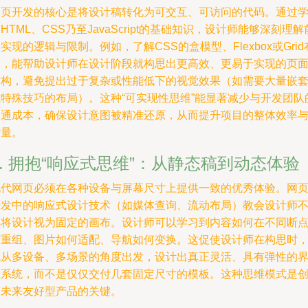
网页开发的核心是将设计稿转化为可交互、可访问的代码。通过
HTML、CSS乃至JavaScript的基础知识，设计师能够深刻理解
实现的逻辑与限制。例如，了解CSS的盒模型、Flexbox或Grid
局，能帮助设计师在设计阶段就构思出更高效、更易于实现的页
结构，避免提出过于复杂或性能低下的视觉效果（如需要大量嵌
或特殊技巧的布局）。这种“可实现性思维”能显著减少与开发团队
沟通成本，确保设计意图被精准还原，从而提升项目的整体效率
质量。
2. 拥抱“响应式思维”：从静态稿到动态体验
现代网页必须在各种设备与屏幕尺寸上提供一致的优秀体验。网
开发中的响应式设计技术（如媒体查询、流动布局）教会设计师
再将设计视为固定的画布。设计师可以学习到内容如何在不同断
下重组、图片如何适配、导航如何变换。这促使设计师在构思时
就从多设备、多场景的角度出发，设计出真正灵活、具有弹性的
面系统，而不是仅仅交付几套固定尺寸的模板。这种思维模式是
造未来友好型产品的关键。