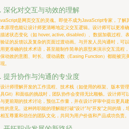
5. 深化对交互与动效的理解
avaScript是网页交互的灵魂。即使不成为JavaScript专家，了解
基本原理也能让设计师更清晰地定义交互逻辑。设计师可以更准
描述状态变化（如 hover, active, disabled）、数据加载过程、
单验证的反馈以及复杂的页面过渡动画。与开发人员沟通时，可
使用更准确的技术术语，甚至能制作简单的原型来演示交互流程
保动效的意图、时长、缓动函数（Easing Function）都能被完
实现。
6. 提升协作与沟通的专业度
当设计师理解开发的工作流程、技术栈（如使用的框架、版本管
工具Git）和面临的挑战时，团队协作会变得无比顺畅。设计师可
参与更前期的技术讨论，预估工作量，并在设计评审中提出更具
性的意见。这种跨职能的理解能打破“设计”与“开发”之间的墙，
养相互尊重和信任的团队文化，共同为用户价值和产品成功负责
7. 开拓职业发展的新路径